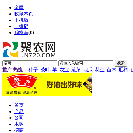
全国
收藏本页
手机版
二维码
购物车
(
0
)
推广
热搜：
种子
茶叶
羊
农业
蔬菜
地瓜
花生
苗木
肥料
首页
产品
公司
求购
招商