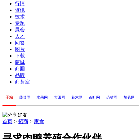
行情
资讯
技术
专题
展会
人才
问答
图片
下载
商城
商圈
品牌
商务室
子站
蔬菜网
水果网
大田网
花木网
茶叶网
药材网
菌菇网
首页
>
招商
>
家禽
寻求肉鸭养殖合作伙伴