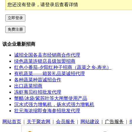
您还没有登录，请登录后查看详情
该企业最新招商
诚招全国各县市经销商合作代理
绿色蔬菜连锁店县级加盟招商
红色小番茄-夕阳红种子招商（蔬菜之乡-寿光）
有机蔬菜——箱装礼品菜诚招代理
各种蔬菜种苗诚招合作
出口蔬菜招商
冻虾夷贝柱招批发代理
蟹醋/冰袋/紫苏叶等大闸蟹使用产品
沉水式强力增氧机，扬水式强力增氧机
壮元海浓缩即食海参招批发代理
网站首页
|
关于聚农网
|
会员服务
|
网站建设
|
广告服务
|