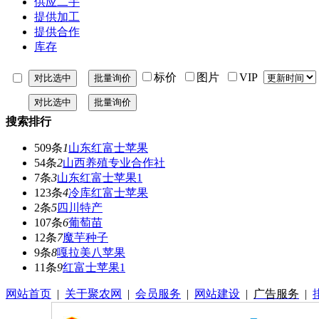
供应二手
提供加工
提供合作
库存
标价
图片
VIP
搜索排行
509条
1
山东红富士苹果
54条
2
山西养殖专业合作社
7条
3
山东红富士苹果1
123条
4
冷库红富士苹果
2条
5
四川特产
107条
6
葡萄苗
12条
7
魔芋种子
9条
8
嘎拉美八苹果
11条
9
红富士苹果1
网站首页
|
关于聚农网
|
会员服务
|
网站建设
|
广告服务
|