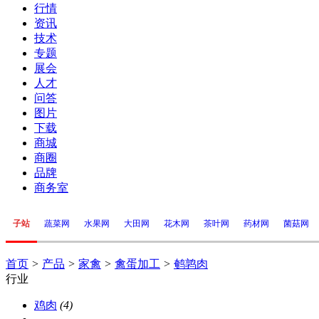
行情
资讯
技术
专题
展会
人才
问答
图片
下载
商城
商圈
品牌
商务室
子站
蔬菜网
水果网
大田网
花木网
茶叶网
药材网
菌菇网
首页
>
产品
>
家禽
>
禽蛋加工
>
鹌鹑肉
行业
鸡肉
(4)