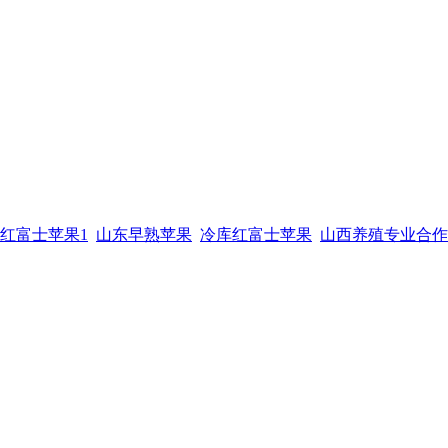
红富士苹果1
山东早熟苹果
冷库红富士苹果
山西养殖专业合作