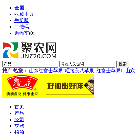
全国
收藏本页
手机版
二维码
购物车
(
0
)
推广
热搜：
山东红富士苹果
嘎拉美八苹果
红富士苹果1
山东
首页
产品
公司
求购
招商